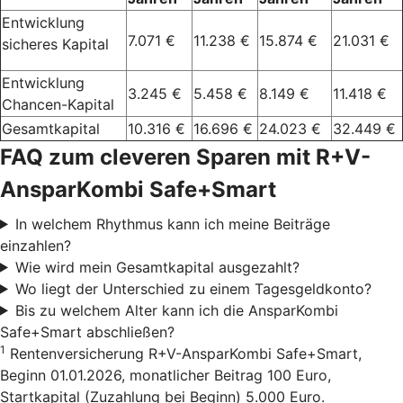
Entwicklung
7.071 €
11.238 €
15.874 €
21.031 €
sicheres Kapital
Entwicklung
3.245 €
5.458 €
8.149 €
11.418 €
Chancen-Kapital
Gesamtkapital
10.316 €
16.696 €
24.023 €
32.449 €
FAQ zum cleveren Sparen mit R+V-
AnsparKombi Safe+Smart
In welchem Rhythmus kann ich meine Beiträge
einzahlen?
Wie wird mein Gesamtkapital ausgezahlt?
Wo liegt der Unterschied zu einem Tagesgeldkonto?
Bis zu welchem Alter kann ich die AnsparKombi
Safe+Smart abschließen?
1
Rentenversicherung R+V-AnsparKombi Safe+Smart,
Beginn 01.01.2026, monatlicher Beitrag 100 Euro,
Startkapital (Zuzahlung bei Beginn) 5.000 Euro.