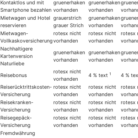
Kontaktlos und mit
gruenerhaken
gruenerhaken
gruene
Smartphone bezahlen
vorhanden
vorhanden
vorhan
Mietwagen und Hotel
grauerstrich
gruenerhaken
gruene
reservieren
grauer Strich
vorhanden
vorhan
Mietwagen-
rotesx
nicht
rotesx
nicht
rotesx
Vollkaskoversicherung
vorhanden
vorhanden
vorhan
Nachhaltigere
gruenerhaken
gruenerhaken
gruene
Kartenversion
vorhanden
vorhanden
vorhan
Naturliebe
rotesx
nicht
1
Reisebonus
4 %
text
4 %
tex
vorhanden
Reiserücktrittskosten-
rotesx
nicht
rotesx
nicht
rotesx
Versicherung
vorhanden
vorhanden
vorhan
Reisekranken-
rotesx
nicht
rotesx
nicht
rotesx
Versicherung
vorhanden
vorhanden
vorhan
Reisegepäck-
rotesx
nicht
rotesx
nicht
rotesx
Versicherung
vorhanden
vorhanden
vorhan
Fremdwährung