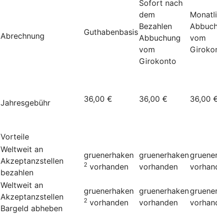
Sofort nach
dem
Monatl
Bezahlen
Abbuc
Guthabenbasis
Abrechnung
Abbuchung
vom
vom
Giroko
Girokonto
36,00 €
36,00 €
36,00 
Jahresgebühr
Vorteile
Weltweit an
gruenerhaken
gruenerhaken
gruene
Akzeptanzstellen
2
vorhanden
vorhanden
vorhan
bezahlen
Weltweit an
gruenerhaken
gruenerhaken
gruene
Akzeptanzstellen
2
vorhanden
vorhanden
vorhan
Bargeld abheben