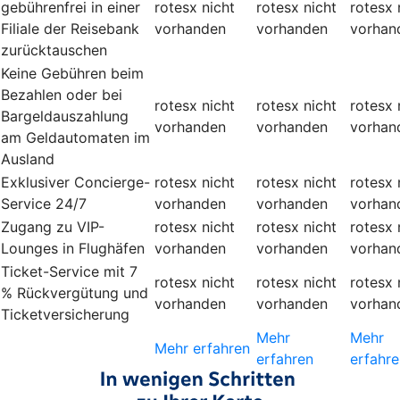
gebührenfrei in einer
rotesx
nicht
rotesx
nicht
rotesx
Filiale der Reisebank
vorhanden
vorhanden
vorhan
zurücktauschen
Keine Gebühren beim
Bezahlen oder bei
rotesx
nicht
rotesx
nicht
rotesx
Bargeldauszahlung
vorhanden
vorhanden
vorhan
am Geldautomaten im
Ausland
Exklusiver Concierge-
rotesx
nicht
rotesx
nicht
rotesx
Service 24/7
vorhanden
vorhanden
vorhan
Zugang zu VIP-
rotesx
nicht
rotesx
nicht
rotesx
Lounges in Flughäfen
vorhanden
vorhanden
vorhan
Ticket-Service mit 7
rotesx
nicht
rotesx
nicht
rotesx
% Rückvergütung und
vorhanden
vorhanden
vorhan
Ticketversicherung
Mehr
Mehr
Mehr erfahren
erfahren
erfahre