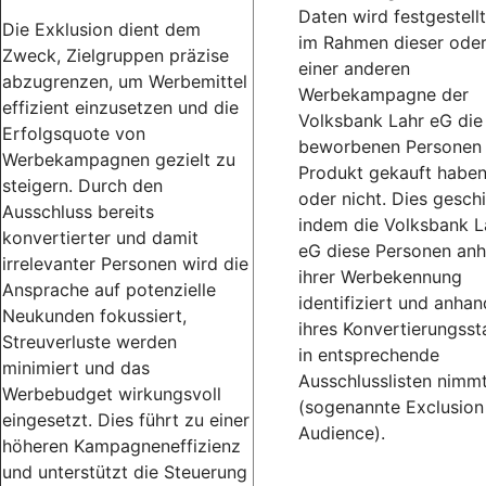
Daten wird festgestellt
Die Exklusion dient dem
im Rahmen dieser ode
Zweck, Zielgruppen präzise
einer anderen
abzugrenzen, um Werbemittel
Werbekampagne der
effizient einzusetzen und die
Volksbank Lahr eG die
Erfolgsquote von
beworbenen Personen
Werbekampagnen gezielt zu
Produkt gekauft habe
steigern. Durch den
oder nicht. Dies geschi
Ausschluss bereits
indem die Volksbank L
konvertierter und damit
eG diese Personen an
irrelevanter Personen wird die
ihrer Werbekennung
Ansprache auf potenzielle
identifiziert und anhan
Neukunden fokussiert,
ihres Konvertierungsst
Streuverluste werden
in entsprechende
minimiert und das
Ausschlusslisten nimm
Werbebudget wirkungsvoll
(sogenannte Exclusion
eingesetzt. Dies führt zu einer
Audience).
höheren Kampagneneffizienz
und unterstützt die Steuerung